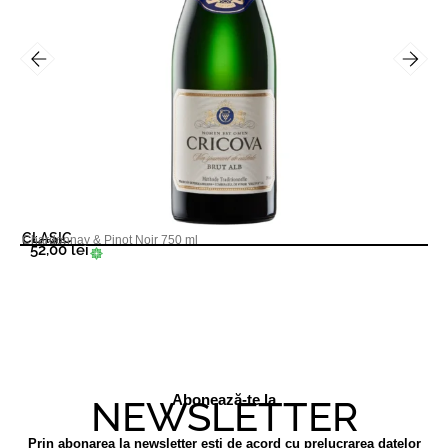
CLASIC
Chardonnay & Pinot Noir 750 ml
Cricova
52,00
lei
Abonează-te la
NEWSLETTER
Prin abonarea la newsletter esti de acord cu prelucrarea datelor