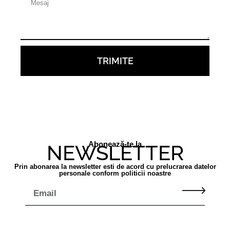
TRIMITE
Abonează-te la
NEWSLETTER
Prin abonarea la newsletter esti de acord cu prelucrarea datelor
personale conform politicii noastre