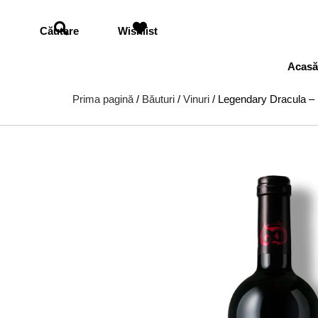
Căutare
Wishlist
Acas
Prima pagină
/
Băuturi
/
Vinuri
/ Legendary Dracula –