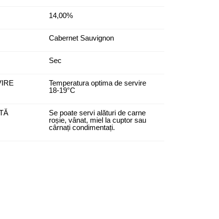
14,00%
Cabernet Sauvignon
Sec
VIRE
Temperatura optima de servire
18-19°C
TĂ
Se poate servi alături de carne
roșie, vânat, miel la cuptor sau
cârnați condimentați.