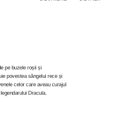
de pe buzele roșii și
luie povestea sângelui rece și
venele celor care aveau curajul
 legendarului Dracula.