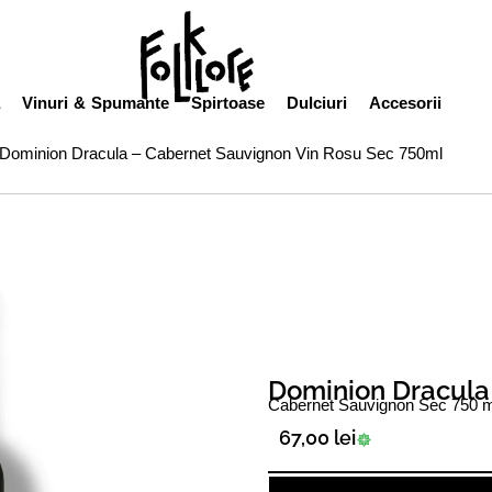
ă
Vinuri & Spumante
Spirtoase
Dulciuri
Accesorii
 Dominion Dracula – Cabernet Sauvignon Vin Rosu Sec 750ml
Dominion Dracula
Cabernet Sauvignon Sec 750 m
67,00
lei