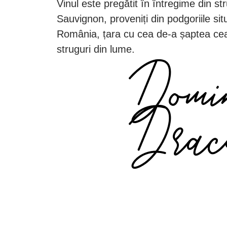
Vinul este pregătit în întregime din st
Sauvignon, proveniți din podgoriile si
România, țara cu cea de-a șaptea ce
struguri din lume.