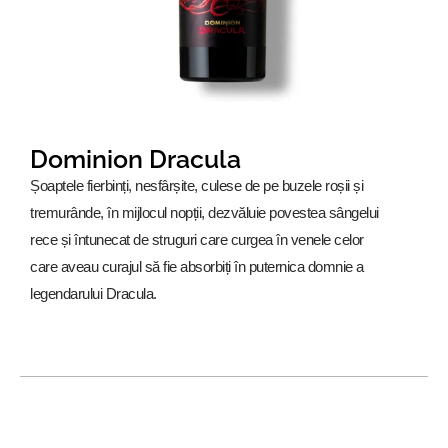
Dominion Dracula
Șoaptele fierbinți, nesfârșite, culese de pe buzele roșii și
tremurânde, în mijlocul nopții, dezvăluie povestea sângelui
rece și întunecat de struguri care curgea în venele celor
care aveau curajul să fie absorbiți în puternica domnie a
legendarului Dracula.